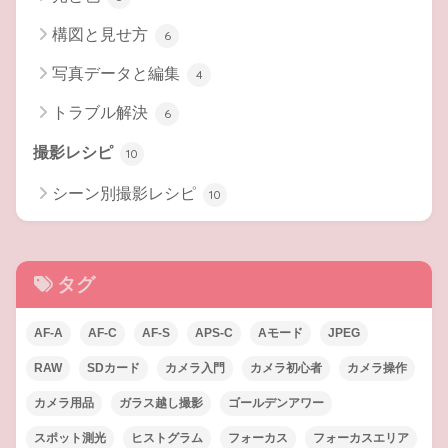
構図と見せ方
6
写真データと編集
4
トラブル解決
6
撮影レシピ
10
シーン別撮影レシピ
10
タグ
AF-A
AF-C
AF-S
APS-C
Aモード
JPEG
RAW
SDカード
カメラ入門
カメラ初心者
カメラ操作
カメラ用品
ガラス越し撮影
ゴールデンアワー
スポット測光
ヒストグラム
フォーカス
フォーカスエリア