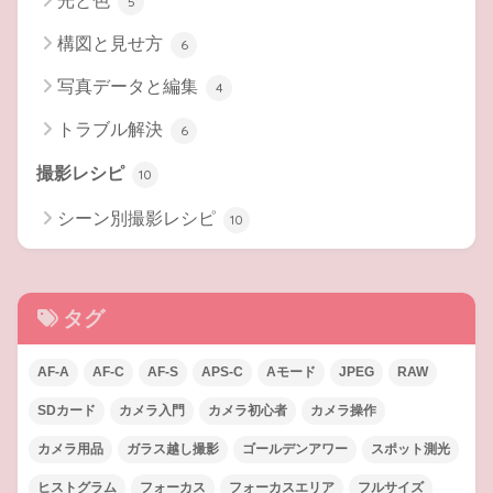
光と色
5
構図と見せ方
6
写真データと編集
4
トラブル解決
6
撮影レシピ
10
シーン別撮影レシピ
10
タグ
AF-A
AF-C
AF-S
APS-C
Aモード
JPEG
RAW
SDカード
カメラ入門
カメラ初心者
カメラ操作
カメラ用品
ガラス越し撮影
ゴールデンアワー
スポット測光
ヒストグラム
フォーカス
フォーカスエリア
フルサイズ