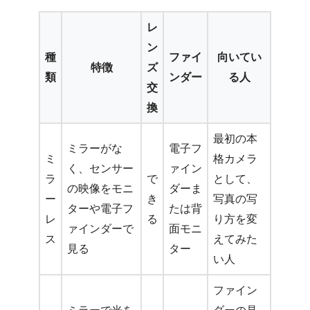
レ
ン
種
ファイ
向いてい
特徴
ズ
類
ンダー
る人
交
換
最初の本
ミラーがな
電子フ
ミ
格カメラ
く、センサー
ァイン
ラ
で
として、
の映像をモニ
ダーま
ー
き
写真の写
ターや電子フ
たは背
レ
る
り方を変
ァインダーで
面モニ
ス
えてみた
見る
ター
い人
ファイン