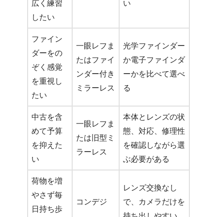
広く練習
い
したい
ファイン
一眼レフま
光学ファインダー
ダーをの
たはファイ
か電子ファインダ
ぞく感覚
ンダー付き
ーかを比べて選べ
を重視し
ミラーレス
る
たい
中古を含
本体とレンズの状
一眼レフま
めて予算
態、対応、修理性
たは旧型ミ
を抑えた
を確認しながら選
ラーレス
い
ぶ必要がある
荷物を増
レンズ交換なし
やさず毎
コンデジ
で、カメラだけを
日持ち歩
持ち出しやすい