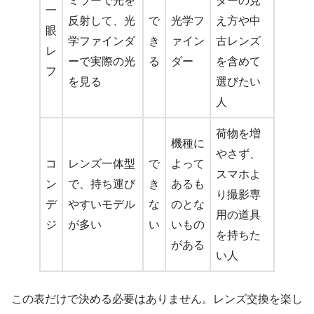
ミラーで光を
ダーの見
一
反射して、光
で
光学フ
え方や中
眼
学ファインダ
き
ァイン
古レンズ
レ
ーで実際の光
る
ダー
を含めて
フ
を見る
選びたい
人
荷物を増
機種に
やさず、
コ
レンズ一体型
で
よって
スマホよ
ン
で、持ち運び
き
あるも
り撮影専
デ
やすいモデル
な
のとな
用の道具
ジ
が多い
い
いもの
を持ちた
がある
い人
この表だけで決める必要はありません。レンズ交換を楽し